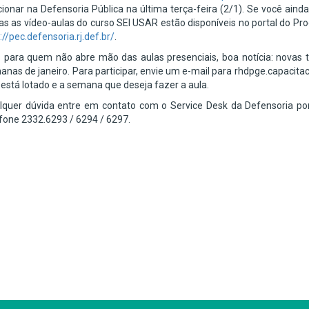
cionar na Defensoria Pública na última terça-feira (2/1). Se você ain
as as vídeo-aulas do curso SEI USAR estão disponíveis no portal do P
://pec.defensoria.rj.def.br/
.
 para quem não abre mão das aulas presenciais, boa notícia: novas 
anas de janeiro. Para participar, envie um e-mail para rhdpge.capac
está lotado e a semana que deseja fazer a aula.
lquer dúvida entre em contato com o Service Desk da Defensoria p
efone 2332.6293 / 6294 / 6297.